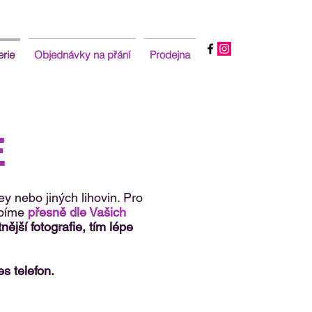
erie
Objednávky na přání
Prodejna
E
 nebo jiných lihovin. Pro
obíme
přesně dle Vašich
ější fotografie, tím lépe
s telefon.