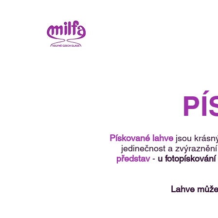
PÍ
Pískované lahve
jsou krásný
jedinečnost a zvýrazněn
představ
-
u fotopískování 
Lahve můžet