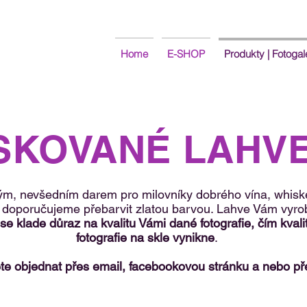
Home
E-SHOP
Produkty | Fotogal
SKOVANÉ LAHV
m, nevšedním darem pro milovníky dobrého vína, whiskey
í doporučujeme přebarvit zlatou barvou. Lahve Vám vyr
se klade důraz na kvalitu Vámi dané fotografie, čím kvalitn
fotografie na skle vynikne
.
e objednat přes email, facebookovou stránku a nebo pře