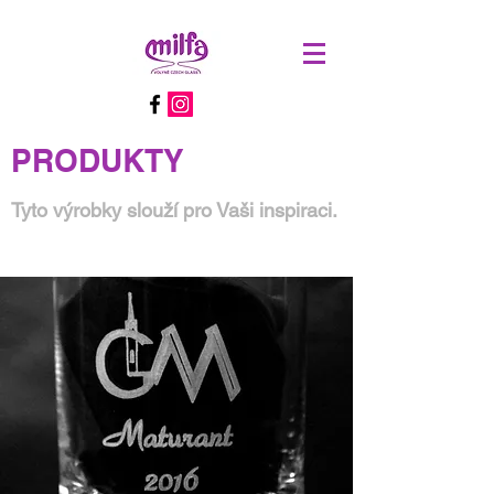
PRODUKTY
Tyto výrobky slouží pro Vaši inspiraci.