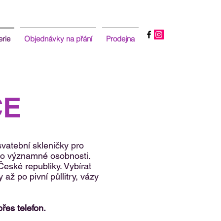
erie
Objednávky na přání
Prodejna
CE
svatební skleničky pro
bo významné osobnosti.
eské republiky. Vybírat
až po pivní půllitry, vázy
řes telefon.