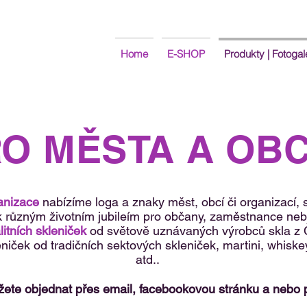
Home
E-SHOP
Produkty | Fotogal
O MĚSTA A OB
anizace
nabízíme loga a znaky měst, obcí či organizací, 
k různým životním jubileím pro občany, zaměstnance ne
litních skleniček
od světově uznávaných výrobců skla z Č
niček od tradičních sektových skleniček, martini, whiskey 
atd..
ete objednat přes email, facebookovou stránku a nebo p