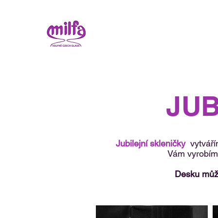
JUB
Jubilejní skleničky
vytváří
Vám vyrobí
Desku může