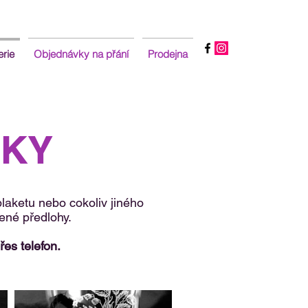
erie
Objednávky na přání
Prodejna
ČKY
plaketu nebo cokoliv jiného
ené předlohy.
es telefon.