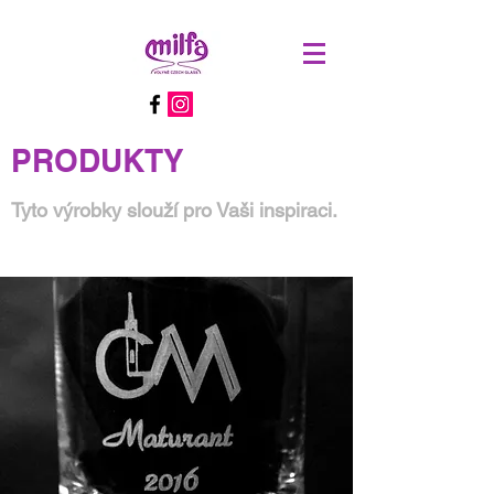
PRODUKTY
Tyto výrobky slouží pro Vaši inspiraci.